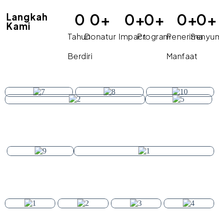
0
0
+
0
+
0
+
0
+
0
+
Langkah
Kami
Tahun
Donatur
Impact
Program
Penerima
Senyu
Berdiri
Manfaat